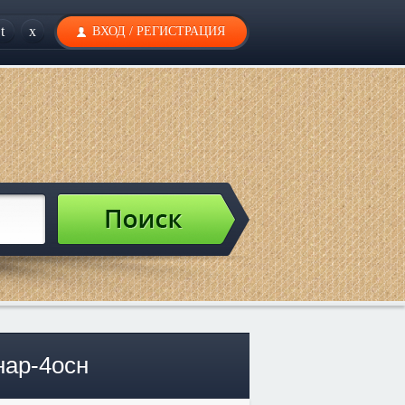
t
x
ВХОД
/
РЕГИСТРАЦИЯ
нар-4осн