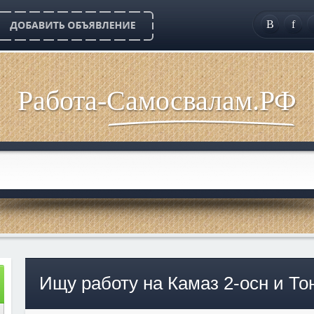
B
f
Работа-Самосвалам.РФ
Ищу работу на Камаз 2-осн и То