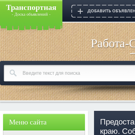
Транспортная
- Доска объявлений -
Работа-
Предоста
Меню сайта
краю. Со