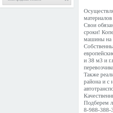
Осуществл
материалов 
Свои обяза
сроки! Коп
машины на 
Собственны
европейски
и 38 м3 и г
перевозчик
Также реал
района и с 
автотрансп
Качественн
Подберем л
8-988-388-