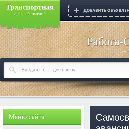
Транспортная
- Доска объявлений -
Работа-
Самосв
Меню сайта
аванси