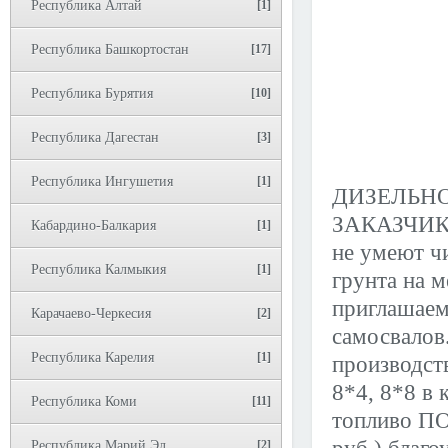
Республика Алтай
[1]
Республика Башкортостан
[17]
Республика Бурятия
[10]
Республика Дагестан
[3]
Республика Ингушетия
[1]
ДИЗЕЛЬН
ЗАКАЗЧИКА
Кабардино-Балкария
[1]
не умеют ч
Республика Калмыкия
[1]
грунта на 
приглашаем
Карачаево-Черкесия
[2]
самосвалов
Республика Карелия
[1]
производств
8*4, 8*8 в 
Республика Коми
[11]
топливо ПО
Республика Марий Эл
[2]