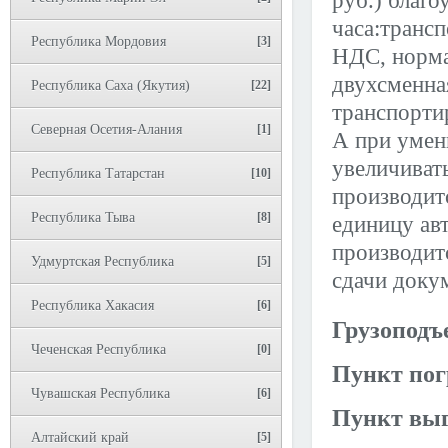
руб.) благо
часа:трансп
Республика Мордовия
[3]
НДС, норма 
двухсменна
Республика Саха (Якутия)
[22]
транспорти
Северная Осетия-Алания
[1]
А при умен
увеличивать
Республика Татарстан
[10]
производитс
Республика Тыва
[8]
единицу ав
производитс
Удмуртская Республика
[5]
сдачи доку
Республика Хакасия
[6]
Грузоподъ
Чеченская Республика
[0]
Пункт пог
Чувашская Республика
[6]
Пункт выг
Алтайский край
[5]