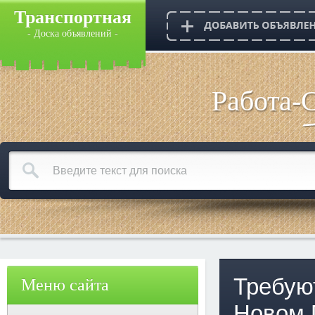
Транспортная
- Доска объявлений -
Работа-
Требую
Меню сайта
Новом 