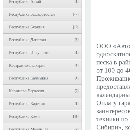
Республика Алтай
[1]
Республика Башкортостан
[17]
Республика Бурятия
[10]
Республика Дагестан
[3]
ООО «Авто 
Республика Ингушетия
[1]
односкатной
песка в ра
Кабардино-Балкария
[1]
от 100 до 4
Проживание
Республика Калмыкия
[1]
предоставля
Карачаево-Черкесия
[2]
календарны
Оплату гар
Республика Карелия
[1]
заинтересо
Республика Коми
[11]
техники по
Сибири», ко
Республика Марий Эл
[2]