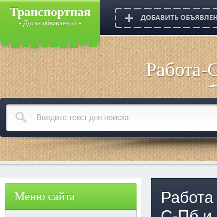
Транспортная
- Доска объявлений -
Работа-
Работа
Меню сайта
С-Пб и 