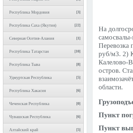
Республика Мордовия
[3]
Республика Саха (Якутия)
[22]
На долгоср
самосвалы-
Северная Осетия-Алания
[1]
Перевозка 
Республика Татарстан
[10]
руб/м3. 2) 
Калелово-В
Республика Тыва
[8]
остров. Ста
взаимозачё
Удмуртская Республика
[5]
области.
Республика Хакасия
[6]
Грузоподъ
Чеченская Республика
[0]
Пункт пог
Чувашская Республика
[6]
Пункт выг
Алтайский край
[5]