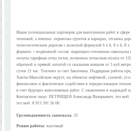
Ищем потенциальных партнеров для выполнения работ в сфере 
техникой, а именно: перевозка грунтов в карьерах, отсыпка до
технологическим дорогам с колесной формулой 6 х 6, 8 х 6, 8 х
формате. • подвижной состав: шарнирно-сочленные самосвалы 
оплаты тарифная сетка тн/км, возможна почасовая оплата от 150
обратной и прямой лопатой со скальным ковшом от 3 куб.метров,
сутки 21 час. Топливо за счет Заказчика. Подрядные работы пр
Ханты-Мансийском округе, на объектах нефтяной, газовой, уг
финансовое и фактическое содействие в передислокации техники
в счет будущих выполняемых работ. С уважением и надеждой н
Контактное лицо: ПЕТРИЩЕВ Александр Валерьевич, тел.моб: 8 9
тел.моб: 8 913 391 56 00
Грузоподъемность самосвала:
35
Режим работы:
вахтовый