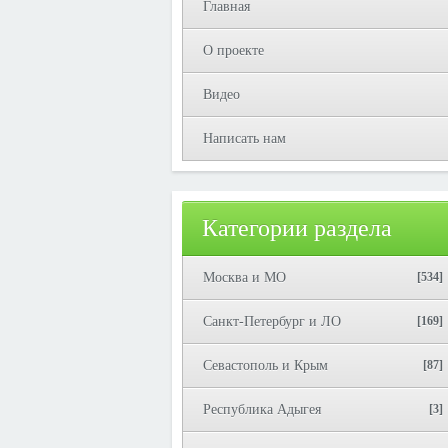
Главная
О проекте
Видео
Написать нам
Категории раздела
Москва и МО
[534]
Санкт-Петербург и ЛО
[169]
Севастополь и Крым
[87]
Республика Адыгея
[3]