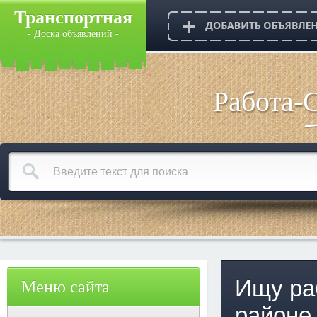
Транспортная
- Доска объявлений -
Работа-
Ищу ра
Меню сайта
районе