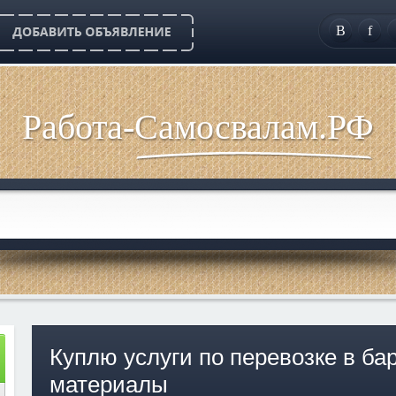
B
f
Работа-Самосвалам.РФ
Куплю услуги по перевозке в ба
материалы