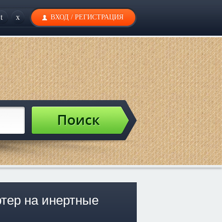
t
x
ВХОД
/
РЕГИСТРАЦИЯ
ртер на инертные