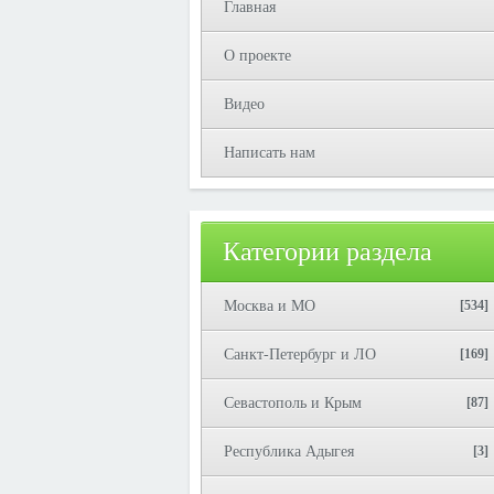
Главная
О проекте
Видео
Написать нам
Категории раздела
Москва и МО
[534]
Санкт-Петербург и ЛО
[169]
Севастополь и Крым
[87]
Республика Адыгея
[3]