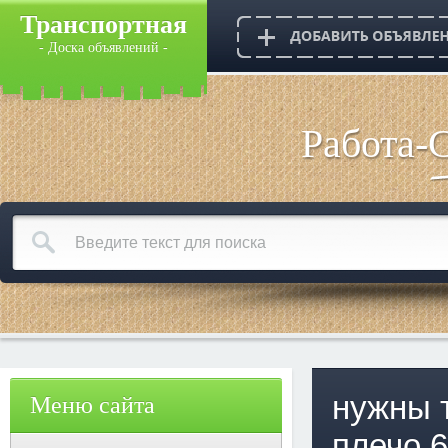
Транспортная
- Доска объявлений -
Работа-
нужны 
Меню сайта
плечо 6