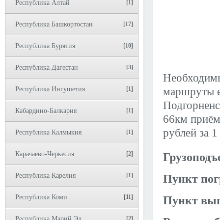
Республика Алтай
[1]
Республика Башкортостан
[17]
Республика Бурятия
[10]
Республика Дагестан
[3]
Необходимы
Республика Ингушетия
[1]
маршруты е
Подгорненс
Кабардино-Балкария
[1]
66км приёмк
рублей за 1
Республика Калмыкия
[1]
Карачаево-Черкесия
[2]
Грузоподъ
Республика Карелия
[1]
Пункт пог
Республика Коми
[11]
Пункт выг
Республика Марий Эл
[2]