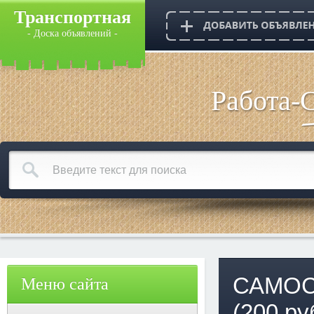
Транспортная
- Доска объявлений -
Работа-
САМОСВ
Меню сайта
(200 ру