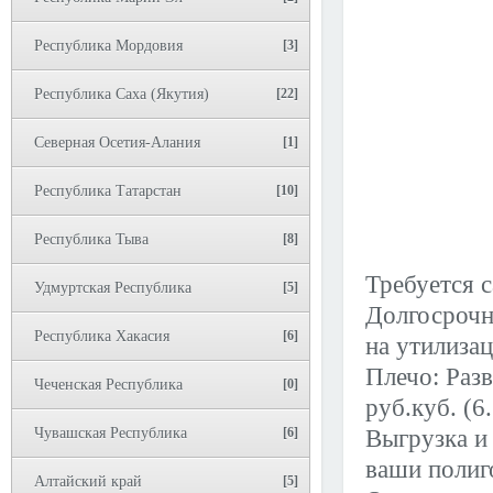
Республика Мордовия
[3]
Республика Саха (Якутия)
[22]
Северная Осетия-Алания
[1]
Республика Татарстан
[10]
Республика Тыва
[8]
Требуется 
Удмуртская Республика
[5]
Долгосрочна
Республика Хакасия
[6]
на утилиза
Плечо: Раз
Чеченская Республика
[0]
руб.куб. (6.
Чувашская Республика
[6]
Выгрузка и
ваши полиг
Алтайский край
[5]