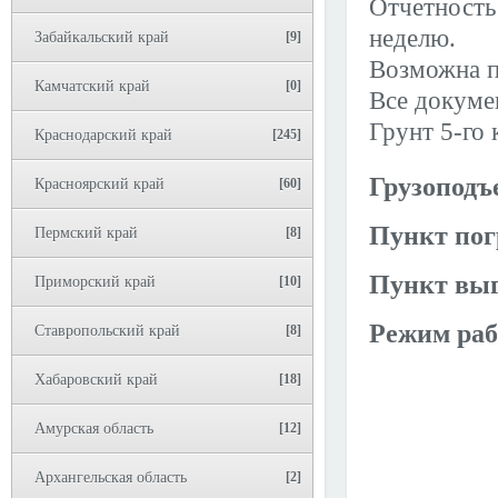
Отчетность 
неделю.
Забайкальский край
[9]
Возможна п
Камчатский край
[0]
Все докумен
Грунт 5-го 
Краснодарский край
[245]
Грузоподъ
Красноярский край
[60]
Пункт пог
Пермский край
[8]
Пункт выг
Приморский край
[10]
Режим раб
Ставропольский край
[8]
Хабаровский край
[18]
Амурская область
[12]
Архангельская область
[2]