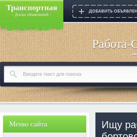
Транспортная
- Доска объявлений -
Работа-
Ищу ра
Меню сайта
бортово