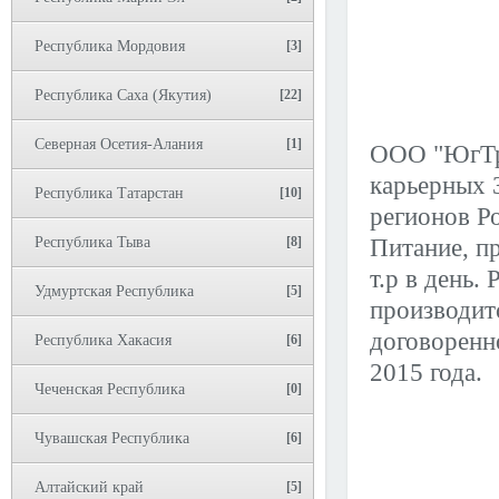
Республика Мордовия
[3]
Республика Саха (Якутия)
[22]
Северная Осетия-Алания
[1]
ООО "ЮгТра
карьерных 
Республика Татарстан
[10]
регионов Ро
Питание, п
Республика Тыва
[8]
т.р в день.
Удмуртская Республика
[5]
производит
договоренн
Республика Хакасия
[6]
2015 года.
Чеченская Республика
[0]
Чувашская Республика
[6]
Алтайский край
[5]