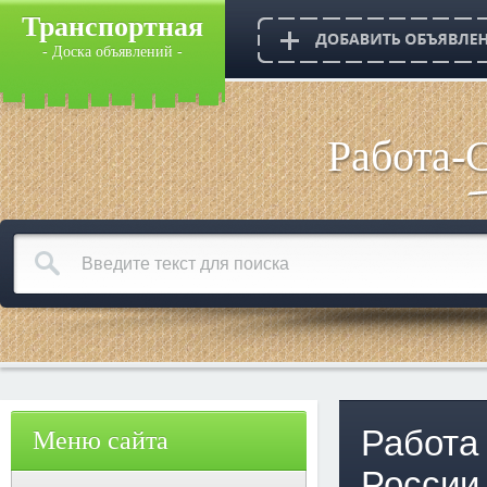
Транспортная
- Доска объявлений -
Работа-
Работа
Меню сайта
России