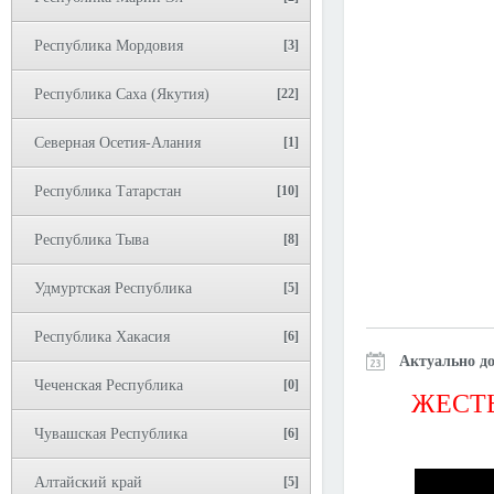
Республика Мордовия
[3]
Республика Саха (Якутия)
[22]
Северная Осетия-Алания
[1]
Республика Татарстан
[10]
Республика Тыва
[8]
Удмуртская Республика
[5]
Республика Хакасия
[6]
Актуально до
Чеченская Республика
[0]
ЖЕСТЬ
Чувашская Республика
[6]
Алтайский край
[5]