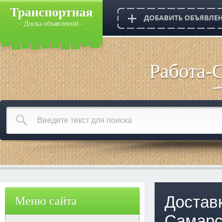
Транспортная
- Доска объявлений -
Работа-
Достав
Меню сайта
Самарс