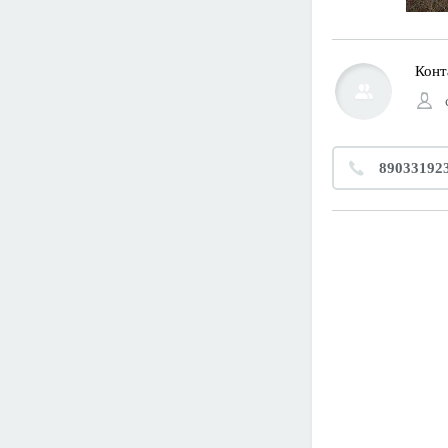
Конт
89033192