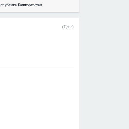
еспублика Башкортостан
(Цена)