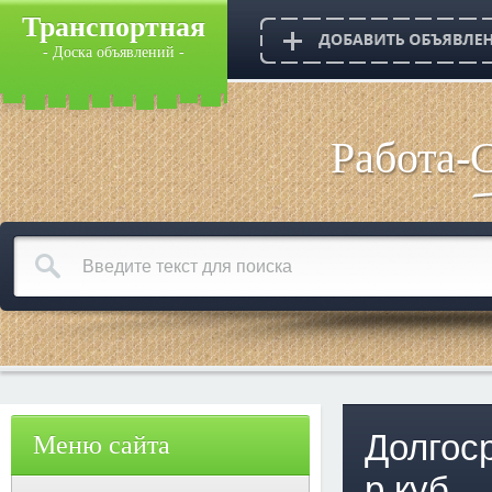
Транспортная
- Доска объявлений -
Работа-
Долгос
Меню сайта
р.куб