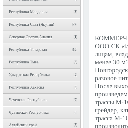
Республика Мордовия
[3]
Республика Саха (Якутия)
[22]
КОММЕРЧЕ
Северная Осетия-Алания
[1]
ООО СК «Ир
Республика Татарстан
[10]
лицам, вла
менее 30 м3
Республика Тыва
[8]
Новгородск
Удмуртская Республика
[5]
разовое пит
После выход
Республика Хакасия
[6]
произведем 
Чеченская Республика
[0]
трассы М-1
грейдер, ка
Чувашская Республика
[6]
трасса М-10
производи
Алтайский край
[5]