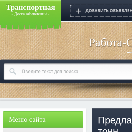
Транспортная
- Доска объявлений -
Работа-
Предла
Меню сайта
тонн.