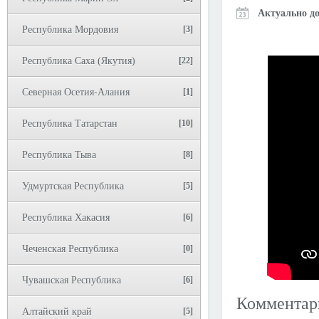
Актуально до
Республика Мордовия
[3]
Республика Саха (Якутия)
[22]
Северная Осетия-Алания
[1]
Республика Татарстан
[10]
Республика Тыва
[8]
Удмуртская Республика
[5]
Республика Хакасия
[6]
Чеченская Республика
[0]
Чувашская Республика
[6]
Коммента
Алтайский край
[5]