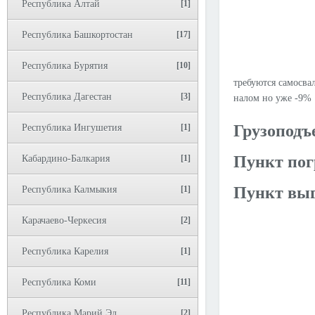
Республика Алтай
[1]
Республика Башкортостан
[17]
Республика Бурятия
[10]
требуются самосвал
Республика Дагестан
[3]
налом но уже -9%
Грузоподъ
Республика Ингушетия
[1]
Пункт пог
Кабардино-Балкария
[1]
Пункт выг
Республика Калмыкия
[1]
Карачаево-Черкесия
[2]
Республика Карелия
[1]
Республика Коми
[11]
Республика Марий Эл
[2]