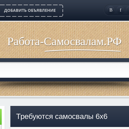
B
f
Работа-Самосвалам.РФ
Требуются самосвалы 6х6