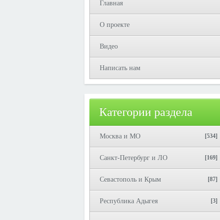
Главная
О проекте
Видео
Написать нам
Категории раздела
Москва и МО
[534]
Санкт-Петербург и ЛО
[169]
Севастополь и Крым
[87]
Республика Адыгея
[3]