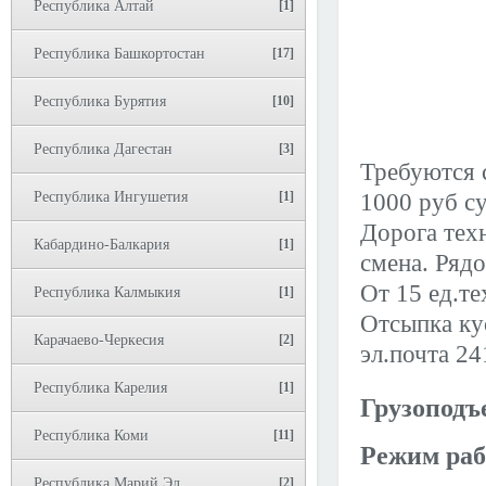
Республика Алтай
[1]
Республика Башкортостан
[17]
Республика Бурятия
[10]
Республика Дагестан
[3]
Требуются 
Республика Ингушетия
[1]
1000 руб су
Дорога тех
Кабардино-Балкария
[1]
смена. Рядо
От 15 ед.те
Республика Калмыкия
[1]
Отсыпка ку
Карачаево-Черкесия
[2]
эл.почта 2
Республика Карелия
[1]
Грузоподъ
Республика Коми
[11]
Режим раб
Республика Марий Эл
[2]