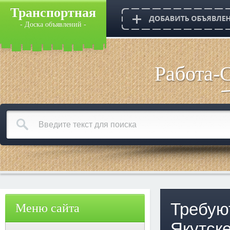
Транспортная
- Доска объявлений -
Работа-
Требуют
Меню сайта
Якутске