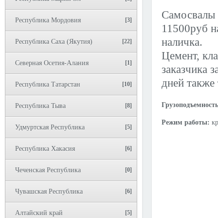
Самосвалы 
Республика Мордовия
[3]
11500руб на
наличка.
Республика Саха (Якутия)
[22]
Цемент, кла
Северная Осетия-Алания
[1]
заказчика з
дней также
Республика Татарстан
[10]
Грузоподъемность
Республика Тыва
[8]
Режим работы:
к
Удмуртская Республика
[5]
Республика Хакасия
[6]
Чеченская Республика
[0]
Чувашская Республика
[6]
Алтайский край
[5]