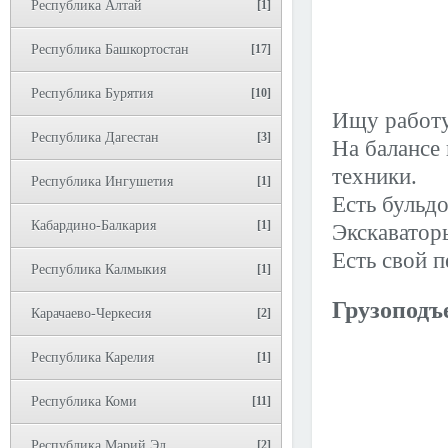
Республика Алтай
[1]
Республика Башкортостан
[17]
Республика Бурятия
[10]
Ищу работу
Республика Дагестан
[3]
На балансе
техники.
Республика Ингушетия
[1]
Есть бульд
Кабардино-Балкария
[1]
Экскаватор
Есть свой 
Республика Калмыкия
[1]
Грузоподъ
Карачаево-Черкесия
[2]
Республика Карелия
[1]
Республика Коми
[11]
Республика Марий Эл
[2]