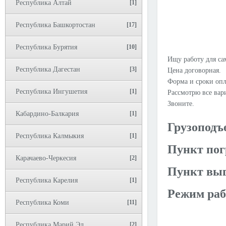
Республика Алтай
[1]
Республика Башкортостан
[17]
Республика Бурятия
[10]
Ищу работу для са
Республика Дагестан
[3]
Цена договорная.
Форма и сроки опл
Республика Ингушетия
[1]
Рассмотрю все вар
Звоните.
Кабардино-Балкария
[1]
Грузоподъ
Республика Калмыкия
[1]
Пункт пог
Карачаево-Черкесия
[2]
Пункт выг
Республика Карелия
[1]
Режим раб
Республика Коми
[11]
Республика Марий Эл
[2]