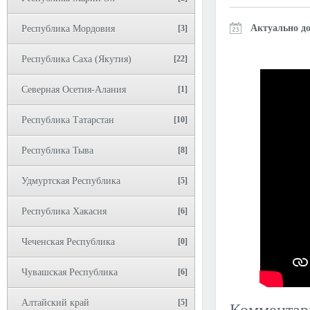
Актуально до
Республика Мордовия
[3]
Республика Саха (Якутия)
[22]
Северная Осетия-Алания
[1]
Республика Татарстан
[10]
Республика Тыва
[8]
Удмуртская Республика
[5]
Республика Хакасия
[6]
Чеченская Республика
[0]
Чувашская Республика
[6]
Алтайский край
[5]