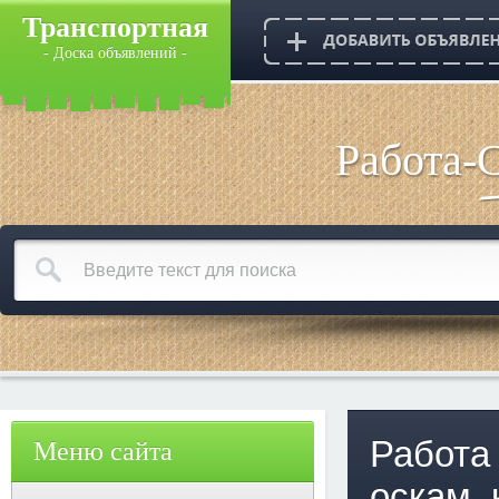
Транспортная
- Доска объявлений -
Работа-
Работа
Меню сайта
оскам,