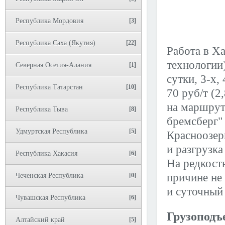
Республика Мордовия
[3]
Республика Саха (Якутия)
[22]
Работа в Ха
технологии
Северная Осетия-Алания
[1]
сутки, 3-х,
Республика Татарстан
[10]
70 руб/т (2
на маршрут
Республика Тыва
[8]
бремсберг" 
Удмуртская Республика
[5]
Красноозерн
и разгрузка
Республика Хакасия
[6]
На редкость
причине не
Чеченская Республика
[0]
и суточный
Чувашская Республика
[6]
Грузоподъ
Алтайский край
[5]