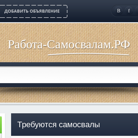
B
f
Работа-Самосвалам.РФ
Требуются самосвалы