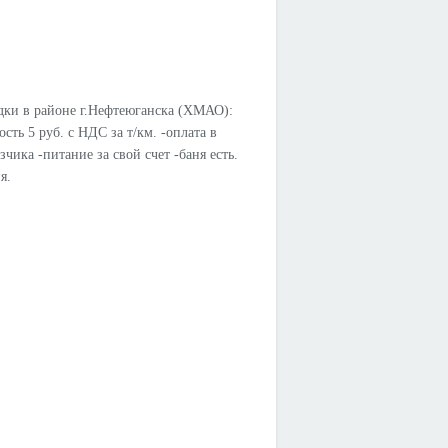
дки в районе г.Нефтеюганска (ХМАО):
ость 5 руб. с НДС за т/км. -оплата в
чика -питание за свой счет -баня есть.
я.