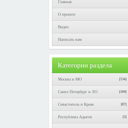
Главная
О проекте
Видео
Написать нам
Категории раздела
Москва и МО
[534]
Санкт-Петербург и ЛО
[169]
Севастополь и Крым
[87]
Республика Адыгея
[3]