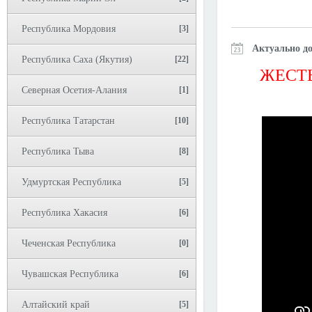
Республика Мордовия
[3]
Актуально до
Республика Саха (Якутия)
[22]
ЖЕСТЬ
Северная Осетия-Алания
[1]
Республика Татарстан
[10]
Республика Тыва
[8]
Удмуртская Республика
[5]
Республика Хакасия
[6]
Чеченская Республика
[0]
Чувашская Республика
[6]
Алтайский край
[5]