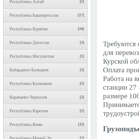
Республика Алтай
[1]
Республика Башкортостан
[17]
Республика Бурятия
[10]
Требуются 
Республика Дагестан
[3]
для перевоз
Республика Ингушетия
[1]
Курской обл
Оплата прои
Кабардино-Балкария
[1]
Работа на в
Республика Калмыкия
[1]
станции 27
размере 100
Карачаево-Черкесия
[2]
Принимаетс
Республика Карелия
[1]
трудоустро
Республика Коми
[11]
Грузоподъ
Республика Марий Эл
[2]