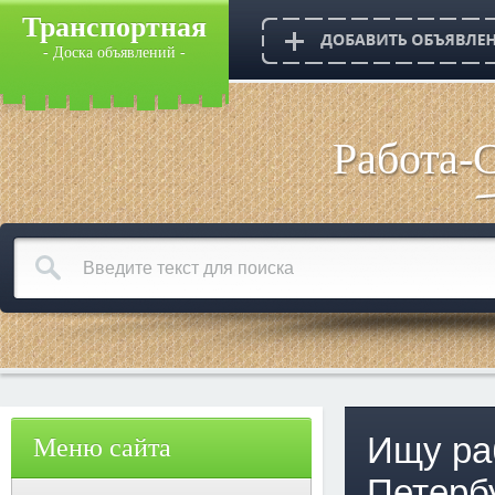
Транспортная
- Доска объявлений -
Работа-
Ищу ра
Меню сайта
Петерб