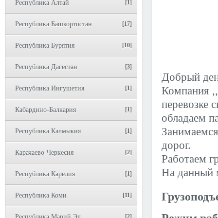
Республика Алтай
[1]
Республика Башкортостан
[17]
Республика Бурятия
[10]
Республика Дагестан
[3]
Добрый ден
Республика Ингушетия
[1]
Компания ,
перевозке 
Кабардино-Балкария
[1]
обладаем п
Занимаемся
Республика Калмыкия
[1]
дорог.
Карачаево-Черкесия
[2]
Работаем г
На данный 
Республика Карелия
[1]
Грузоподъ
Республика Коми
[11]
Республика Марий Эл
[2]