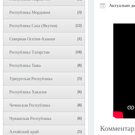
Актуально до
Республика Мордовия
[3]
Республика Саха (Якутия)
[22]
Северная Осетия-Алания
[1]
Республика Татарстан
[10]
Республика Тыва
[8]
Удмуртская Республика
[5]
Республика Хакасия
[6]
Чеченская Республика
[0]
Чувашская Республика
[6]
Коммента
Алтайский край
[5]