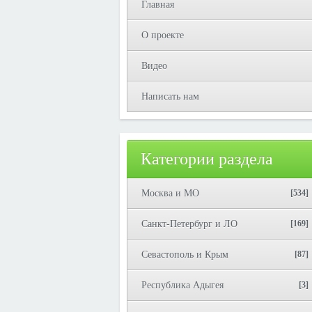
Главная
О проекте
Видео
Написать нам
Категории раздела
Москва и МО
[534]
Санкт-Петербург и ЛО
[169]
Севастополь и Крым
[87]
Республика Адыгея
[3]