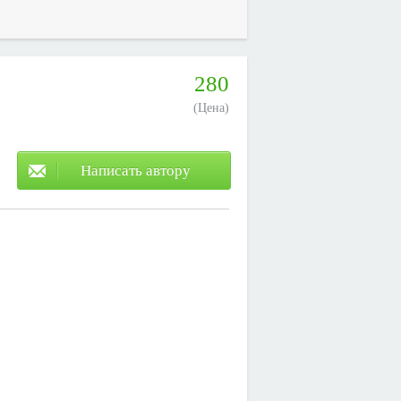
280
(Цена)
Написать автору