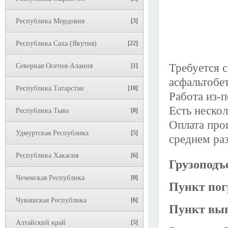
Республика Мордовия
[3]
Республика Саха (Якутия)
[22]
Требуется 
Северная Осетия-Алания
[1]
асфальтобе
Республика Татарстан
[10]
Работа из-п
Есть нескол
Республика Тыва
[8]
Оплата прои
Удмуртская Республика
[5]
среднем раз
Республика Хакасия
[6]
Грузоподъ
Чеченская Республика
[0]
Пункт пог
Чувашская Республика
[6]
Пункт выг
Алтайский край
[5]