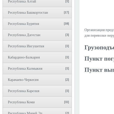
Республика Алтай
[1]
Республика Башкортостан
[17]
Республика Бурятия
[10]
Организация предл
Республика Дагестан
[3]
для перевозки неру
Грузоподъ
Республика Ингушетия
[1]
Пункт пог
Кабардино-Балкария
[1]
Пункт выг
Республика Калмыкия
[1]
Карачаево-Черкесия
[2]
Республика Карелия
[1]
Республика Коми
[11]
Республика Марий Эл
[2]