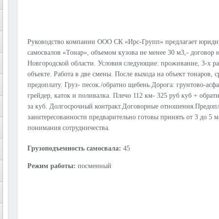
Руководство компании ООО СК «Ирс-Групп» предлагает юриди
самосвалов «Тонар», объемом кузова не менее 30 м3,- договор н
Новгородской области. Условия следующие: проживание, 3-х ра
объекте. Работа в две смены. После выхода на объект тонаров, с
предоплату. Груз- песок./обратно щебень.Дорога: грунтово-асфа
грейдер, каток и поливалка. Плечо 112 км- 325 руб куб + обрат
за куб. Долгосрочный контракт.Договорные отношения.Предопл
заинтересованности предварительно готовы принять от 3 до 5 
понимания сотрудничества.
Грузоподъемность самосвала:
45
Режим работы:
посменный