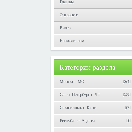
Главная
О проекте
Видео
Написать нам
Категории раздела
Москва и МО
[534]
Санкт-Петербург и ЛО
[169]
Севастополь и Крым
[87]
Республика Адыгея
[3]