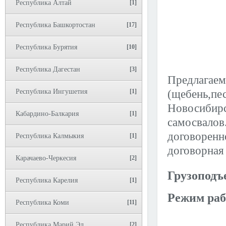
Республика Алтай
[1]
Республика Башкортостан
[17]
Республика Бурятия
[10]
Республика Дагестан
[3]
Предлагаем
Республика Ингушетия
[1]
(щебень,пес
Новосибирс
Кабардино-Балкария
[1]
самосвалов
договоренн
Республика Калмыкия
[1]
договорная
Карачаево-Черкесия
[2]
Грузоподъ
Республика Карелия
[1]
Режим раб
Республика Коми
[11]
Республика Марий Эл
[2]