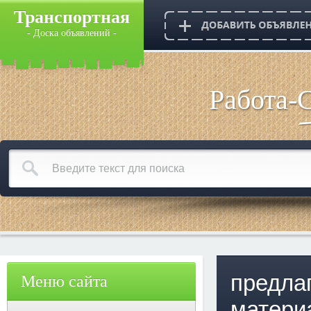
Транспортная
- Доска объявлений -
Работа-
предла
Меню сайта
матери