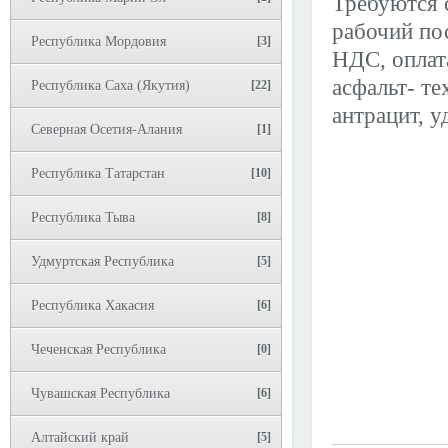
Требуются 
рабочий пос
Республика Мордовия
[3]
НДС, оплат
асфальт- те
Республика Саха (Якутия)
[22]
антрацит, у
Северная Осетия-Алания
[1]
Республика Татарстан
[10]
Республика Тыва
[8]
Удмуртская Республика
[5]
Республика Хакасия
[6]
Чеченская Республика
[0]
Чувашская Республика
[6]
Алтайский край
[5]