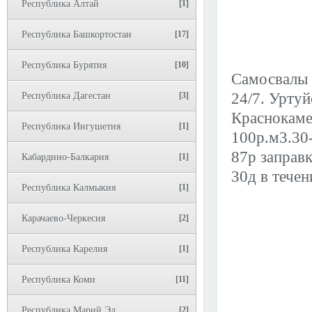
Республика Алтай
[1]
Республика Башкортостан
[17]
Республика Бурятия
[10]
Самосвалы 
24/7. Урту
Республика Дагестан
[3]
Краснокаме
Республика Ингушетия
[1]
100р.м3.30-
87р заправк
Кабардино-Балкария
[1]
30д в течен
Республика Калмыкия
[1]
Карачаево-Черкесия
[2]
Республика Карелия
[1]
Республика Коми
[11]
Республика Марий Эл
[2]