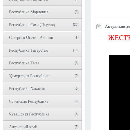
Республика Мордовия
[3]
Республика Саха (Якутия)
[22]
Актуально до
ЖЕСТЬ
Северная Осетия-Алания
[1]
Республика Татарстан
[10]
Республика Тыва
[8]
Удмуртская Республика
[5]
Республика Хакасия
[6]
Чеченская Республика
[0]
Чувашская Республика
[6]
Алтайский край
[5]