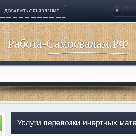
B
f
Работа-Самосвалам.РФ
Услуги перевозки инертных мат