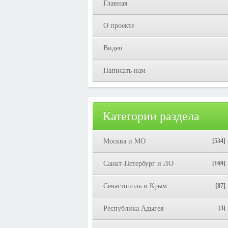
Главная
О проекте
Видео
Написать нам
Категории раздела
Москва и МО
[534]
Санкт-Петербург и ЛО
[169]
Севастополь и Крым
[87]
Республика Адыгея
[3]