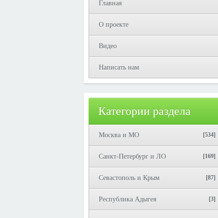
Главная
О проекте
Видео
Написать нам
Категории раздела
Москва и МО
[534]
Санкт-Петербург и ЛО
[169]
Севастополь и Крым
[87]
Республика Адыгея
[3]