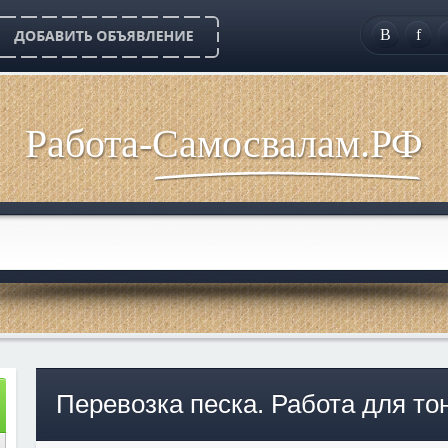
B
f
Работа-Самосвалам.РФ
Перевозка песка. Работа для то