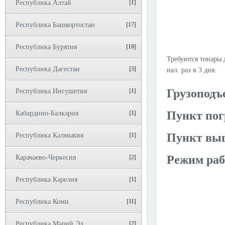
Республика Алтай
[1]
Республика Башкортостан
[17]
Республика Бурятия
[10]
Требуются тонары д
Республика Дагестан
[3]
нал. раз в 3 дня.
Грузоподъ
Республика Ингушетия
[1]
Пункт пог
Кабардино-Балкария
[1]
Пункт выг
Республика Калмыкия
[1]
Режим раб
Карачаево-Черкесия
[2]
Республика Карелия
[1]
Республика Коми
[11]
Республика Марий Эл
[2]