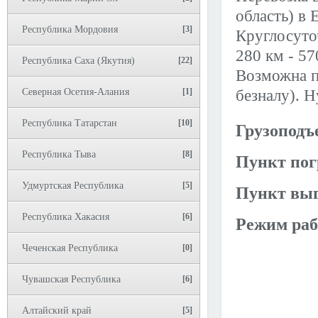
область) в 
Республика Мордовия
[3]
Круглосуто
280 км - 57
Республика Саха (Якутия)
[22]
Возможна п
Северная Осетия-Алания
[1]
безналу). 
Республика Татарстан
[10]
Грузоподъ
Республика Тыва
[8]
Пункт пог
Удмуртская Республика
[5]
Пункт выг
Республика Хакасия
[6]
Режим раб
Чеченская Республика
[0]
Чувашская Республика
[6]
Алтайский край
[5]