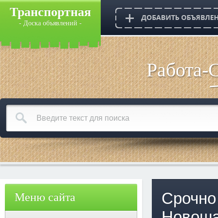
Транспортная
- Доска объявлений -
Работа-
Срочно
Меню сайта
Новошах