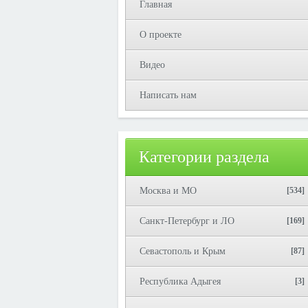
Главная
О проекте
Видео
Написать нам
Категории раздела
Москва и МО
[534]
Санкт-Петербург и ЛО
[169]
Севастополь и Крым
[87]
Республика Адыгея
[3]