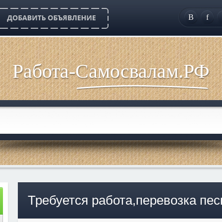
B
f
Работа-Самосвалам.РФ
Требуется работа,перевозка пе