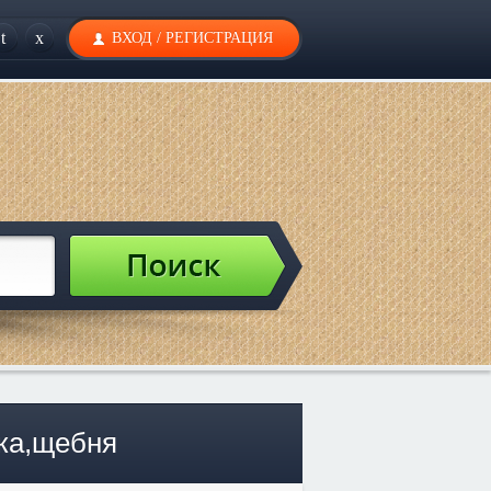
t
x
ВХОД
/
РЕГИСТРАЦИЯ
ска,щебня