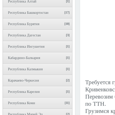
Республика Алтай
[1]
Республика Башкортостан
[17]
Республика Бурятия
[10]
Республика Дагестан
[3]
Республика Ингушетия
[1]
Кабардино-Балкария
[1]
Республика Калмыкия
[1]
Карачаево-Черкесия
[2]
Требуется г
Кривенковс
Республика Карелия
[1]
Перевозим 
по ТТН.
Республика Коми
[11]
Грузимся к
Республика Марий Эл
[2]