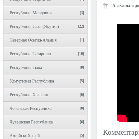
Актуально до
Республика Мордовия
[3]
Республика Саха (Якутия)
[22]
Северная Осетия-Алания
[1]
Республика Татарстан
[10]
Республика Тыва
[8]
Удмуртская Республика
[5]
Республика Хакасия
[6]
Чеченская Республика
[0]
Чувашская Республика
[6]
Коммента
Алтайский край
[5]