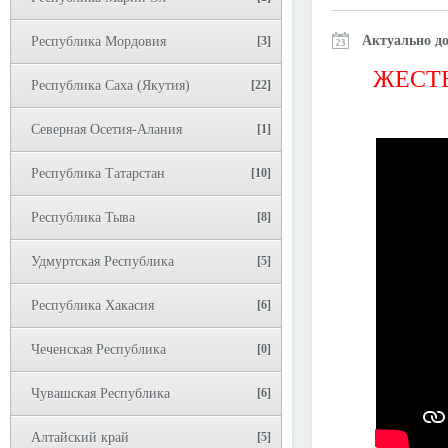
Актуально до
Республика Мордовия
[3]
ЖЕСТЬ
Республика Саха (Якутия)
[22]
Северная Осетия-Алания
[1]
Республика Татарстан
[10]
Республика Тыва
[8]
Удмуртская Республика
[5]
Республика Хакасия
[6]
Чеченская Республика
[0]
Чувашская Республика
[6]
Алтайский край
[5]