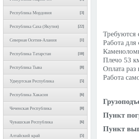
Республика Мордовия
[3]
Республика Саха (Якутия)
[22]
Требуются 
Северная Осетия-Алания
[1]
Работа для 
Каменоломн
Республика Татарстан
[10]
Плечо 53 к
Оплата раз 
Республика Тыва
[8]
Работа само
Удмуртская Республика
[5]
Республика Хакасия
[6]
Грузоподъ
Чеченская Республика
[0]
Пункт пог
Чувашская Республика
[6]
Пункт выг
Алтайский край
[5]