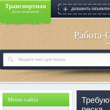
Транспортная
- Доска объявлений -
Работа-
Требую
Меню сайта
песка.