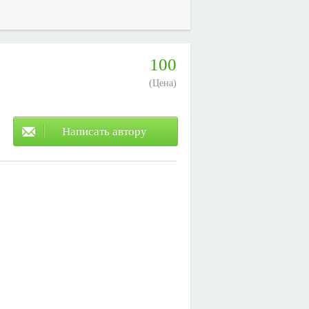
100
(Цена)
Написать автору