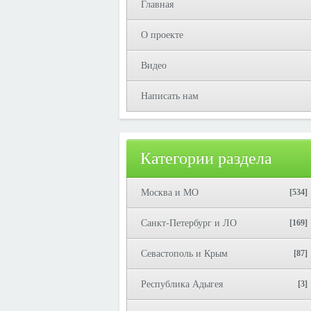
Главная
О проекте
Видео
Написать нам
Категории раздела
Москва и МО
[534]
Санкт-Петербург и ЛО
[169]
Севастополь и Крым
[87]
Республика Адыгея
[3]